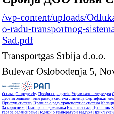
/wp-content/uploads/Odluka
o-radu-transportnog-sistem
Sad.pdf
Transportgas Srbija d.o.o.
Bulevar Oslobođenja 5, No
О нама
О предузећу
Профил предузећа
Управљачка структура
Десетогодишњи план развоја система
Лиценца
Сертификат нез
Приступ систему
Правила о раду транспортног система
Капаци
За кориснике
Планирана одржавања
Квалитет гаса
Ценовник
К
гаса за балансирање
Подаци о температури ваздуха
Прикључење