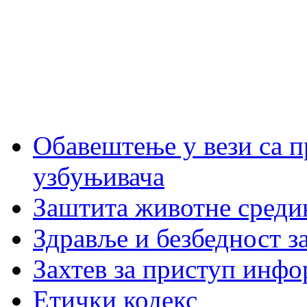
Обавештење у вези са 
узбуњивача
Заштита животне среди
Здравље и безбедност з
Захтев за приступ инфо
Етички кодекс