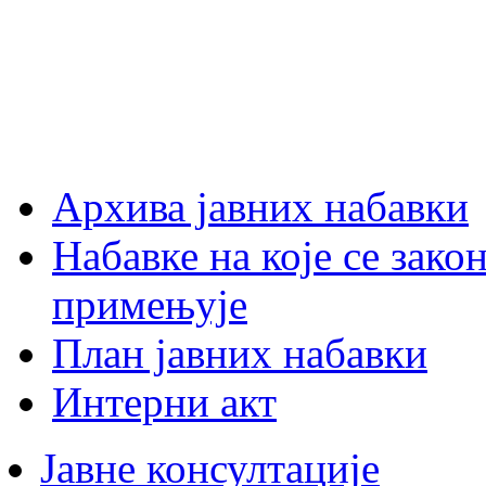
Архива јавних набавки
Набавке на које се зако
примењује
План јавних набавки
Интерни акт
Јавне консултације