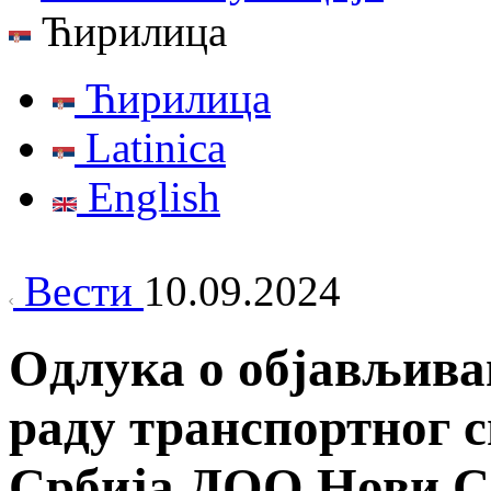
Ћирилица
Ћирилица
Latinica
English
Вести
10.09.2024
Oдлука о објављива
раду транспортног 
Србија ДОО Нови С