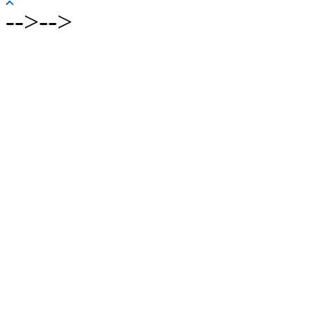
-->-->