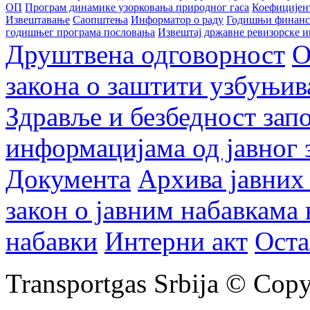
ОП
Програм динамике узорковања природног гаса
Коефицијент
Извештавање
Саопштења
Информатор о раду
Годишњи финанси
годишњег програма пословања
Извештај државне ревизорске и
Друштвена одговорност
О
закона о заштити узбуњив
Здравље и безбедност зап
информацијама од јавног 
Документа
Архива јавних
закон о јавним набавкама
набавки
Интерни акт
Оста
Transportgas Srbija © Copy