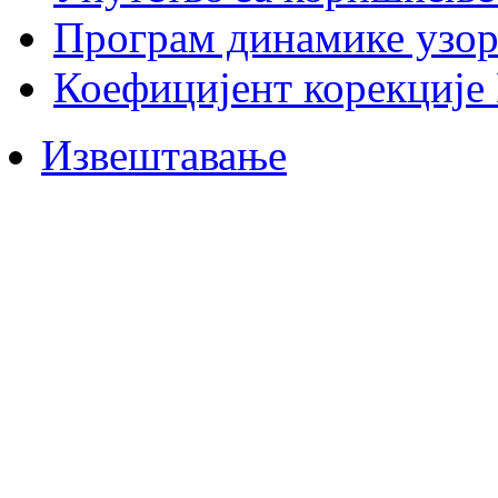
Програм динамике узор
Коефицијент корекције
Извештавање