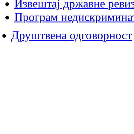
Извештај државне ревиз
Програм недискримина
Друштвена одговорност